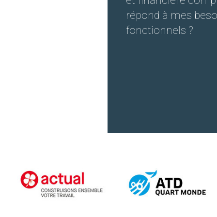
et financière comp
répond à mes beso
fonctionnels ?