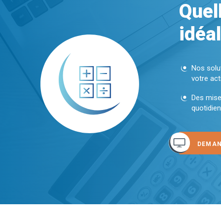
Quel
idéa
Nos solut
votre act
Des mises
quotidie
DEMAN