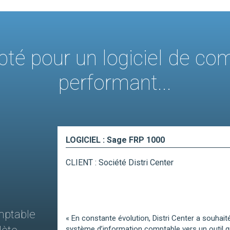
opté pour un logiciel de com
performant...
LOGICIEL : Sage FRP 1000
CLIENT : Société Distri Center
mptable
« En constante évolution, Distri Center a souhait
système d’information comptable vers un outil 