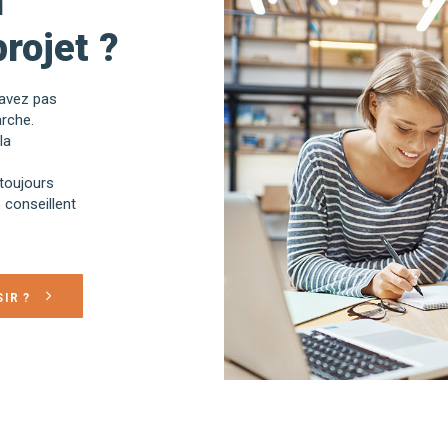
n
rojet ?
savez pas
rche.
la
toujours
 conseillent
IR ?