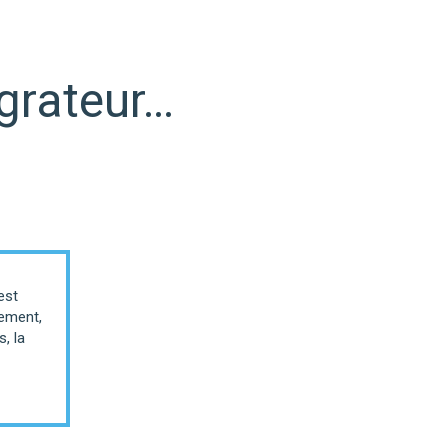
égrateur…
est
iement,
, la